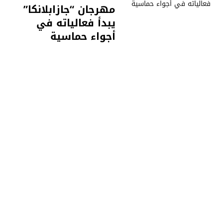
مهرجان “جازابلانكا”
يبدأ فعالياته في
أجواء حماسية