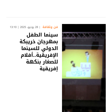
فن وثقافة
28 يونيو، 2025 | 13:10
سينما الطفل
بمهرجان خريبكة
الدولي للسينما
الإفريقية..أفلام
للصغار بنكهة
إفريقية