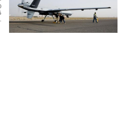
(
ك
…