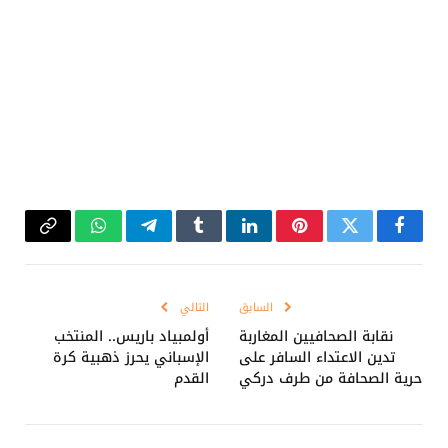
فيسبوك
تويتر
بينتيريست
لينكدإن
Tumblr
تيلقرام
واتساب
Copy
Link
السابق
التالي
نقابة الصحافيين المغاربة
أولمبياد باريس.. المنتخب
تدين الاعتداء السافر على
الإسباني يحرز ذهبية كرة
حرية الصحافة من طرف دركي
القدم