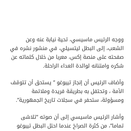
ووجه الرئيس ماسيسي، تحية نيابة عنه وعن
الشعب، إلى البطل ليتسيلي، في منشور نشره في
صفحته على منصة إكس، معربا من خلال كلماته عن
شكره وامتنانه لوالدة العداء الراحلة.
وأضاف الرئيس أن إنجاز تيبوغو ” يستحق أن تتوقف
الأمة ، وتحتفل به بطريقة فريدة وملائمة
ومسؤولة، ستحفر في سجلات تاريخ الجمهورية”.
وأشار الرئيس ماسيسي إلى أن صوته “تلاشى
تماما”، من كثرة الصراخ عندما احتل البطل تيبوغو