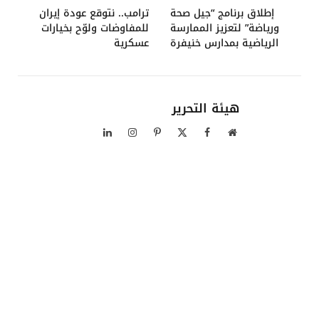
إطلاق برنامج “جيل صحة
ترامب.. نتوقع عودة إيران
ورياضة” لتعزيز الممارسة
للمفاوضات ولوّح بخيارات
الرياضية بمدارس خنيفرة
عسكرية
هيئة التحرير
موقع
فيسبوك
X
بينتيريست
الانستغرام
لينكدإن
الويب
(Twitter)