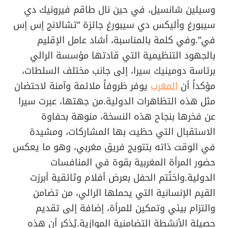
وسيلين شانسيل، في حين نال طاقم فيرونيك دي
سيبورغ وأليكس دي سيبورغ جائزة “تشالانج إس إس
في”.وفي كلمة بالمناسبة، أشاد عامل الإقليم
بالجهود التنظيمية التي قادتها مؤسسة الرالي
برئاسة دومينيك سيرا، إلى جانب مختلف السلطات،
مؤكداً أن
المغرب
يوفر ظروفاً ملائمة وآمنة لاحتضان
مثل هذه التظاهرات الدولية.من جهتها، عبرت سيرا
عن فخرها بنجاح هذه النسخة، منوهة بحفاوة
الاستقبال التي حظيت بها المشاركات، ومشيدة
في الوقت ذاته بتتويج فريق مغربي، وهو ما يعكس
حضور المرأة المغربية بقوة في المنافسات
الدولية.واختُتم الحفل بعرض أفلام وثائقية أبرزت
القيم الإنسانية التي يحملها الرالي، من تضامن
والتزام بيئي وتمكين للمرأة، إضافة إلى تقديم
حصيلة الأنشطة التضامنية الموازية.يُذكر أن هذه