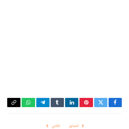
فيسبوك
تويتر
بينتيريست
لينكدإن
Tumblr
تيلقرام
واتساب
Copy
Link
السابق
التالي