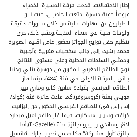
إطار الاحتفالات، قدمت فرقة المسيرة الخضراء
عروضاً جوية مبهرة أمتعت الحاضرين، حيث أبان
الطيارون عن مهارات عالية من خلال مناورات دقيقة
ولوحات فنية في سماء المدينة.وعقب ذلك، جرى
تنظيم حفل توزيع الجوائز بحضور عامل إقليم الصويرة
محمد رشيد، إلى جانب شخصيات مغربية وأجنبية
وممثلي السلطات المحلية.وعلى مستوى النتائج،
توج الطاقم المغربي المكون من جوهرة بناني ودنيا
بناني بالمرتبة الأولى في فئة (4×4)، بينما فاز
الطاقم الفرنسي بقيادة سابين كالو وماري بيير
مويني بفئة (كروسروفر).كما عادت جائزة فئة (كواد/
إس إس في) للطاقم الفرنسي المكون من إليزابيت
كرافت وسيليا مسكارت، فيما فاز طاقم أميل ميدارد
لانغ وساندي ريبييرو بجائزة فئة (E-Gazelle).أما
جائزة “أول مشاركة” فكانت من نصيب جارك شانسيل