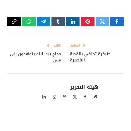
فيسبوك
تويتر
بينتيريست
لينكدإن
Tumblr
تيلقرام
واتساب
Copy
Link
السابق
التالي
خنيفرة تحتفي بالقصة
حجاج بيت الله يتوافدون إلى
القصيرة
منى
هيئة التحرير
موقع
فيسبوك
X
بينتيريست
الانستغرام
لينكدإن
الويب
(Twitter)