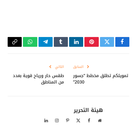
فيسبوك
تويتر
بينتيريست
لينكدإن
Tumblr
تيلقرام
واتساب
Copy
Link
السابق
التالي
تمويلكم تطلق مخطط “جسور
طقس حار ورياح قوية بعدد
2030”
من المناطق
هيئة التحرير
موقع
فيسبوك
X
بينتيريست
الانستغرام
لينكدإن
الويب
(Twitter)