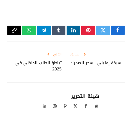
فيسبوك
تويتر
بينتيريست
لينكدإن
Tumblr
تيلقرام
واتساب
Copy
Link
السابق
التالي
سبخة إمليلي.. سحر الصحراء
تباطؤ الطلب الداخلي في
2025
هيئة التحرير
موقع
فيسبوك
X
بينتيريست
الانستغرام
لينكدإن
الويب
(Twitter)