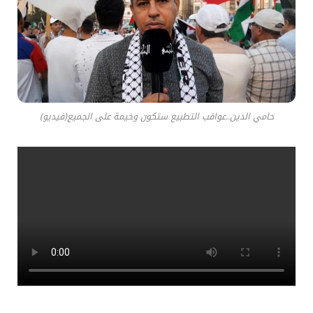
حامي الدين..عواقب التطبيع ستكون وخيمة على الجميع(فيديو)