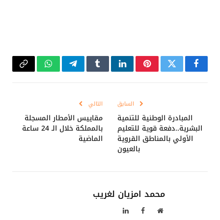
فيسبوك
تويتر
بينتيريست
لينكدإن
Tumblr
تيلقرام
واتساب
Copy
Link
السابق
التالي
المبادرة الوطنية للتنمية
مقاييس الأمطار المسجلة
البشرية..دفعة قوية للتعليم
بالمملكة خلال الـ 24 ساعة
الأولي بالمناطق القروية
الماضية
بالعيون
محمد امزيان لغريب
موقع
فيسبوك
لينكدإن