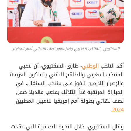
السكتيوي.. المنتخب المغربي جاهز لعبور نصف النهائي أمام السنغال
أكد الناخب
الوطني
، طارق السكتيوي، أن لاعبي
المنتخب المغربي والطاقم التقني يتملكون العزيمة
والإصرار اللازمين للفوز على منتخب السنغال، في
المباراة المرتقبة غداً الثلاثاء بملعب مانديلا ضمن
نصف نهائي بطولة أمم إفريقيا للاعبين المحليين
.
2024
وقال السكتيوي، خلال الندوة الصحفية التي عقدت