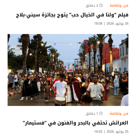
فن وثقافة
2 دقائق
فيلم “ولنا في الخيال حب” يتوج بجائزة سيني-بلاج
26 يوليو، 2026 | 18:08
فن وثقافة
1 دقائق
العرائش تحتفي بالبحر والفنون في “فستيمار”
25 يوليو، 2026 | 16:02