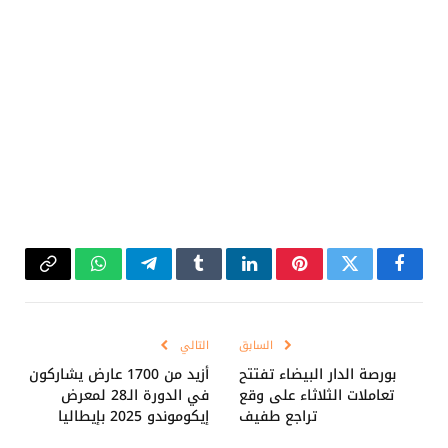
فيسبوك
تويتر
بينتيريست
لينكدإن
Tumblr
تيلقرام
واتساب
Copy
Link
السابق
التالي
بورصة الدار البيضاء تفتتح
أزيد من 1700 عارض يشاركون
تعاملات الثلاثاء على وقع
في الدورة الـ28 لمعرض
تراجع طفيف
إيكوموندو 2025 بإيطاليا