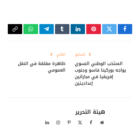
فيسبوك
تويتر
بينتيريست
لينكدإن
Tumblr
تيلقرام
واتساب
Copy
Link
السابق
التالي
المنتخب الوطني النسوي
ظاهرة مقلقة في النقل
يواجه بوركينا فاسو وجنوب
العمومي
إفريقيا في مباراتين
إعداديتين
هيئة التحرير
موقع
فيسبوك
X
بينتيريست
الانستغرام
لينكدإن
الويب
(Twitter)