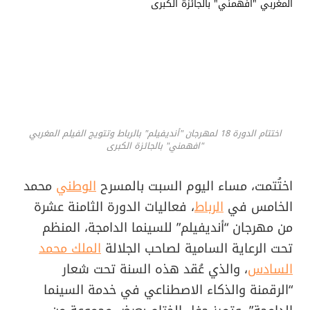
اختتام الدورة 18 لمهرجان "أنديفيلم" بالرباط وتتويج الفيلم المغربي
"افهمني" بالجائزة الكبرى
اختُتمت، مساء اليوم السبت بالمسرح
الوطني
محمد
الخامس في
الرباط
، فعاليات الدورة الثامنة عشرة
من مهرجان “أنديفيلم” للسينما الدامجة، المنظم
تحت الرعاية السامية لصاحب الجلالة
الملك محمد
السادس
، والذي عُقد هذه السنة تحت شعار
“الرقمنة والذكاء الاصطناعي في خدمة السينما