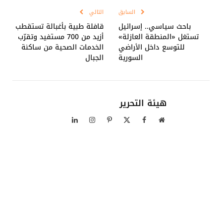
السابق
التالي
باحث سياسي.. إسرائيل
قافلة طبية بأغبالة تستقطب
تستغل «المنطقة العازلة»
أزيد من 700 مستفيد وتقرّب
للتوسع داخل الأراضي
الخدمات الصحية من ساكنة
السورية
الجبال
هيئة التحرير
موقع
فيسبوك
X
بينتيريست
الانستغرام
لينكدإن
الويب
(Twitter)