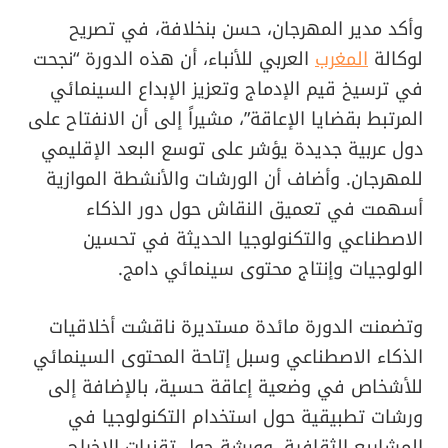
وأكد مدير المهرجان، حسن بنخلافة، في تصريح
لوكالة
المغرب
العربي للأنباء، أن هذه الدورة “نجحت
في ترسيخ قيم الإدماج وتعزيز الإبداع السينمائي
المرتبط بقضايا الإعاقة”، مشيراً إلى أن الانفتاح على
دول عربية جديدة يؤشر على توسع البعد الإقليمي
للمهرجان. وأضاف أن الورشات والأنشطة الموازية
أسهمت في تعميق النقاش حول دور الذكاء
الاصطناعي والتكنولوجيا الحديثة في تحسين
الولوجيات وإنتاج محتوى سينمائي دامج.
وتضمنت الدورة مائدة مستديرة ناقشت أخلاقيات
الذكاء الاصطناعي وسبل إتاحة المحتوى السينمائي
للأشخاص في وضعية إعاقة حسية، بالإضافة إلى
ورشات تطبيقية حول استخدام التكنولوجيا في
المشاريع الثقافية، وورشة حول تقنيات الإخراج