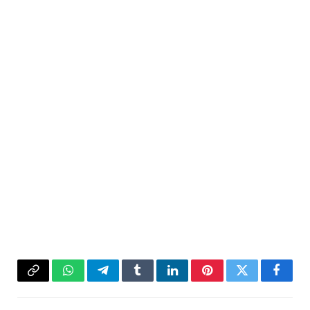
فيسبوك
تويتر
بينتيريست
لينكدإن
Tumblr
تيلقرام
واتساب
Copy
Link