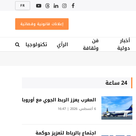
FR
فيسبوك
الانستغرام
لينكدإن
Threads
يوتيوب
إعلانات قانونية وقضائية
أخبار
فن
الرأي
تكنولوجيا
دولية
وثقافة
24 ساعة
المغرب يعزز الربط الجوي مع أوروبا
6 أغسطس، 2026 | 16:47
اجتماع بالرباط لتعزيز حوكمة