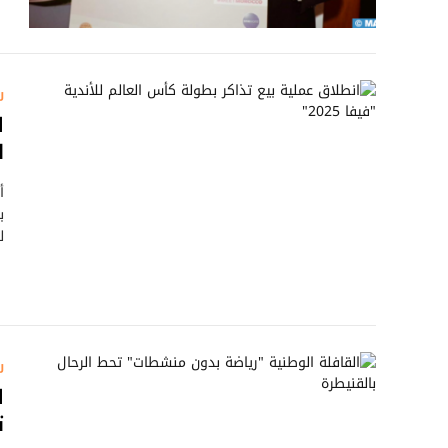
ر
ا
ل
أ
ل
ر
ا
ت