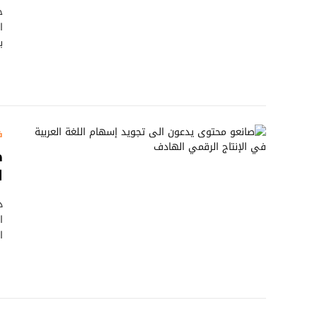
ح
ا
ب
ف
ص
ا
د
ا
ا