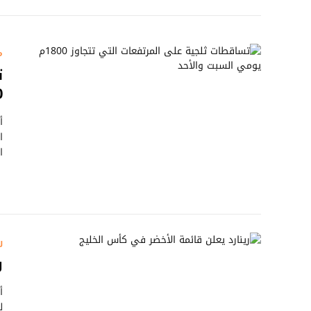
م
ت
800
أ
ا
ر
ر
أ
ل