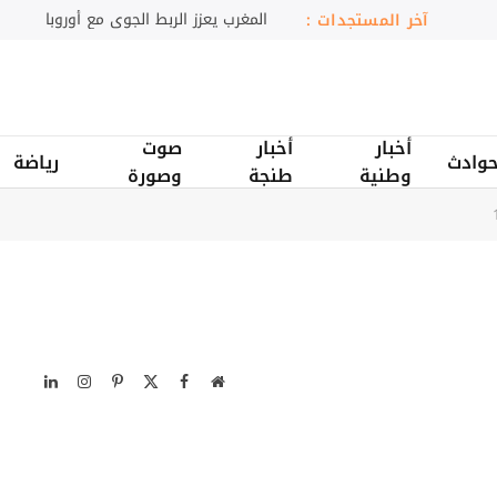
اجتماع بالرباط لتعزيز حوكمة «فيفا»
آخر المستجدات :
أخبار
أخبار
صوت
وادث
رياضة
وطنية
طنجة
وصورة
موقع
X
فيسبوك
بينتيريست
الانستغرام
لينكدإن
الويب
(Twitter)