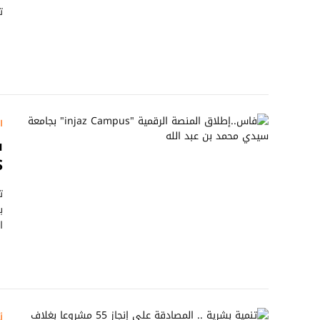
ت
ا
US
ب
ا
أ