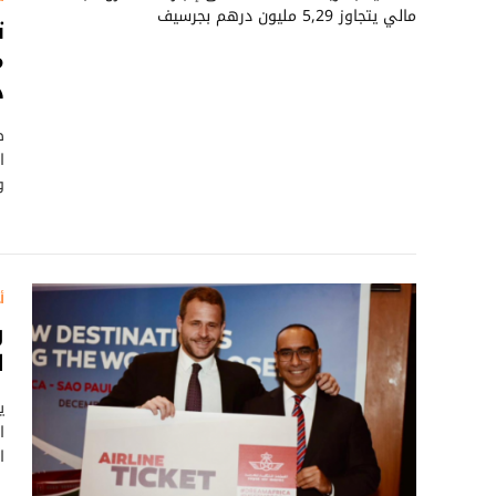
د
ص
و
أ
و
ا
ي
ا
ا