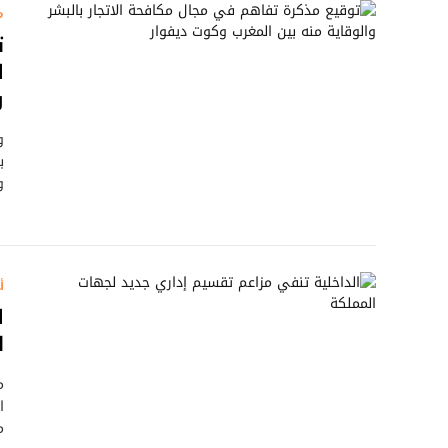
م
ت
ا
و
و
ب
و
أ
ا
ل
م
ا
م