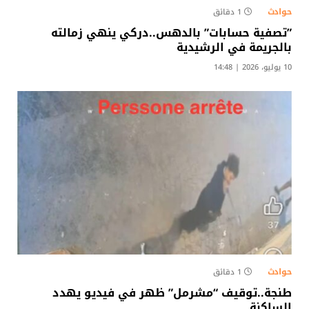
حوادث
1 دقائق
​”تصفية حسابات” بالدهس..دركي ينهي زمالته
بالجريمة في الرشيدية
10 يوليو، 2026 | 14:48
حوادث
1 دقائق
طنجة..توقيف “مشرمل” ظهر في فيديو يهدد
الساكنة​