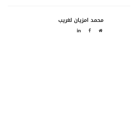
محمد امزيان لغريب
موقع
فيسبوك
لينكدإن
الويب