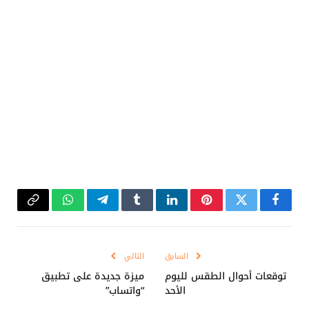
فيسبوك
تويتر
بينتيريست
لينكدإن
Tumblr
تيلقرام
واتساب
Copy
Link
السابق
التالي
توقعات أحوال الطقس لليوم
ميزة جديدة على تطبيق
الأحد
“واتساب”