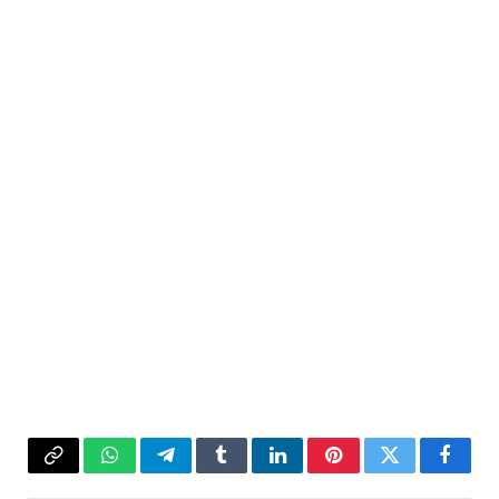
فيسبوك
تويتر
بينتيريست
لينكدإن
Tumblr
تيلقرام
واتساب
Copy