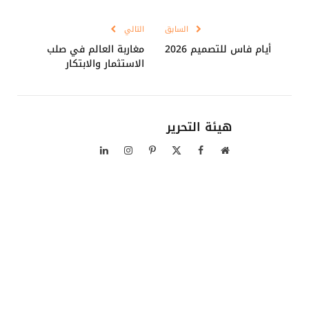
Link
السابق
التالي
أيام فاس للتصميم 2026
مغاربة العالم في صلب
الاستثمار والابتكار
هيئة التحرير
موقع
فيسبوك
X
بينتيريست
الانستغرام
لينكدإن
الويب
(Twitter)