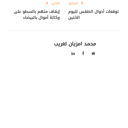
السابق
التالي
توقعات أحوال الطقس لليوم
إيقاف متهم بالسطو على
الاثنين
وكالة أموال بالبيضاء
محمد امزيان لغريب
موقع
فيسبوك
لينكدإن
الويب