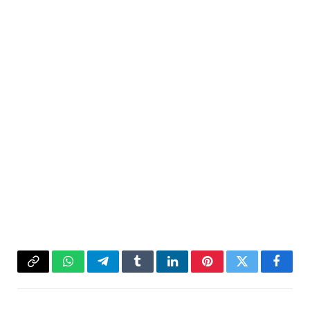
فيسبوك
تويتر
بينتيريست
لينكدإن
Tumblr
تيلقرام
واتساب
Copy
Link