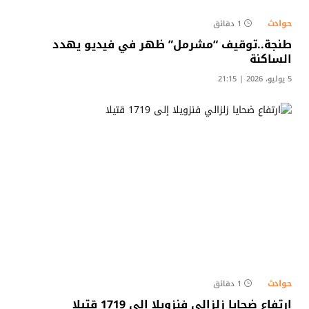
حوادث
1 دقائق
طنجة..توقيف “مشرمل” ظهر في فيديو يهدد
الساكنة​
5 يوليو، 2026 | 21:15
حوادث
1 دقائق
ارتفاع ضحايا زلزالي فنزويلا إلى 1719 قتيلا