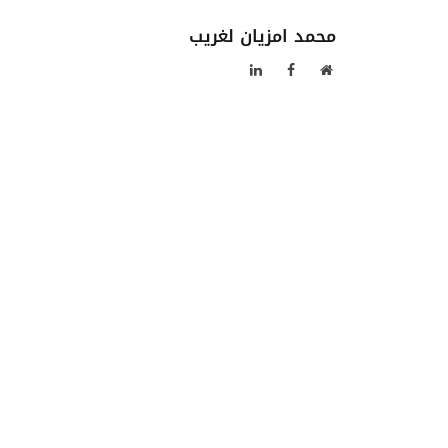
محمد امزيان لغريب
موقع
فيسبوك
لينكدإن
الويب