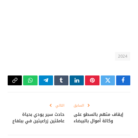
2024
فيسبوك
تويتر
بينتيريست
لينكدإن
Tumblr
تيلقرام
واتساب
Copy
Link
السابق
التالي
إيقاف متهم بالسطو على
حادث سير يودي بحياة
وكالة أموال بالبيضاء
عاملتين زراعيتين في ببلفاع