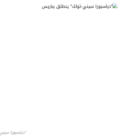
“دياسبورا سيني