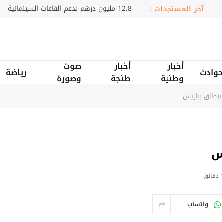
سامسونج تضيء مدن السعودية
آخر المستجدات :
أخبار
أخبار
صوت
وادث
رياضة
وطنية
طنجة
وصورة
ينطلق بباريس
س
ائق
واتساب