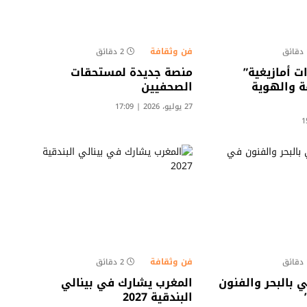
فن وثقافة
ق
2 دقائق
 أمازيغية”
منصة جديدة لمستحقات
ة والهوية
الصحفيين
27 يوليو، 2026 | 17:09
فن وثقافة
ق
2 دقائق
 بالبحر والفنون
المغرب يشارك في بينالي
البندقية 2027