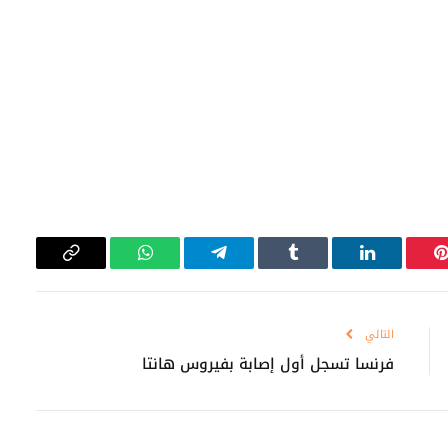
بينتيريست
لينكدإن
Tumblr
تيلقرام
واتساب
Copy
Link
التالي
فرنسا تسجل أول إصابة بفيروس هانتا