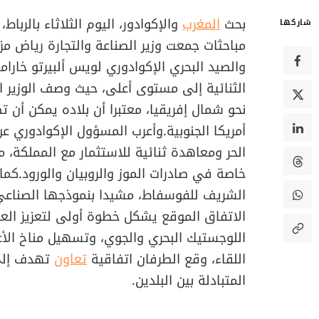
بحث
المغرب
والإكوادور، اليوم الثلاثاء بالرباط
شاركها
مباحثات جمعت وزير الصناعة والتجارة رياض مزور 
والصيد البحري الإكوادوري لويس ألبيرتو خاراميو
الثنائية إلى مستوى أعلى، حيث وصف الوزير الإ
نحو شمال إفريقيا، معتبرا أن بلاده يمكن أن 
أمريكا الجنوبية.وأعرب المسؤول الإكوادوري عن 
الحر ومعاهدة ثنائية للاستثمار مع المملكة،
خاصة في صادرات الموز والروبيان والورود.كما
الشريف للفوسفاط، مشيدا بنموذجها الصناعي 
الاتفاق الموقع يشكل خطوة أولى لتعزيز الع
اللوجستيك البحري والجوي، وتسهيل مناخ الأع
اللقاء، وقع الطرفان اتفاقية
تعاون
تهدف إلى 
المتبادلة بين البلدين.