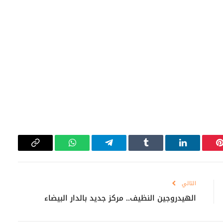
بينتيريست
لينكدإن
Tumblr
تيلقرام
واتساب
Copy
Link
التالي
الهيدروجين النظيف.. مركز جديد بالدار البيضاء