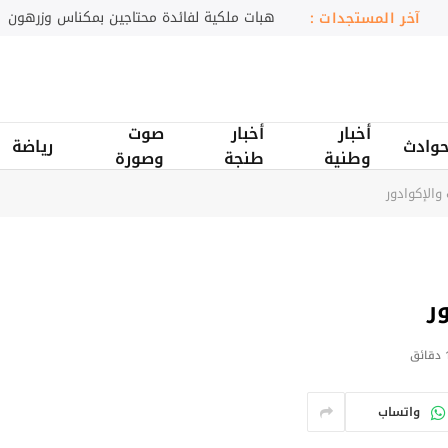
71% من الصناعيين يعتبرون مناخ الأعمال عاديا
آخر المستجدات :
أخبار
أخبار
صوت
وادث
رياضة
وطنية
طنجة
وصورة
والإكوادور
ر
ائق
واتساب