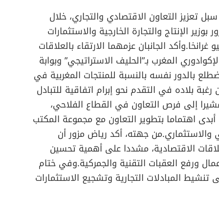
، سبل تعزيز التعاون الاقتصادي والتجاري، خلال
بوزير الإنتاج والتجارة الخارجية والاستثمارات
 غرانخا.وأكد الجانبان عزمهما الارتقاء بالعلاقات
كوادوري المغرب بـ”الحليف الاستراتيجي” وبوابة
تضطلع بالدور نفسه بالنسبة للمنتجات المغربية في
رغبة بلاده في التقدم نحو إبرام اتفاقية للتبادل
 مشيرا إلى فرص التعاون في القطاع الفلاحي،
 أبدى اهتماما بتطوير التعاون مع مجموعة المكتب
والاستثماري.من جهته، أكد رياض مزور أن
لاقات الاقتصادية، مشددا على أهمية تحسين
مال ورفع العقبات التقنية والجمركية.وفي ختام
تنشيط المبادلات التجارية وتشجيع الاستثمارات