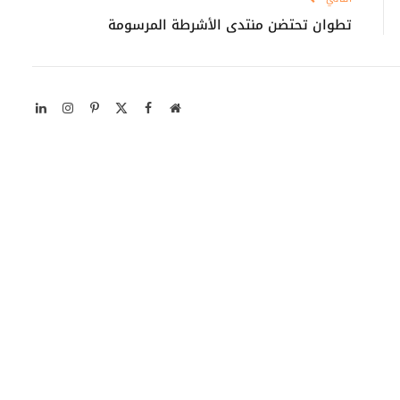
تطوان تحتضن منتدى الأشرطة المرسومة
موقع
X
فيسبوك
بينتيريست
الانستغرام
لينكدإن
الويب
(Twitter)