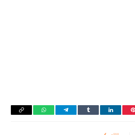
بينتيريست
لينكدإن
Tumblr
تيلقرام
واتساب
Copy
Link
التالي