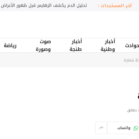
العطور قد تحفز أعراض الربو والحساسية
آخر المستجدات :
أخبار
أخبار
صوت
وادث
رياضة
وطنية
طنجة
وصورة
ة بتمارة
ائق
واتساب