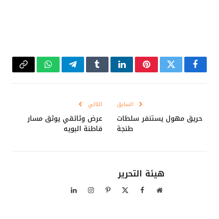
فيسبوك
تويتر
بينتيريست
لينكدإن
Tumblr
تيلقرام
واتساب
Copy
Link
السابق
التالي
حريق مهول يستنفر سلطات
عرض وثائقي يوثق مسار
طنجة​
فاطنة البويه
هيئة التحرير
موقع
فيسبوك
X
بينتيريست
الانستغرام
لينكدإن
الويب
(Twitter)