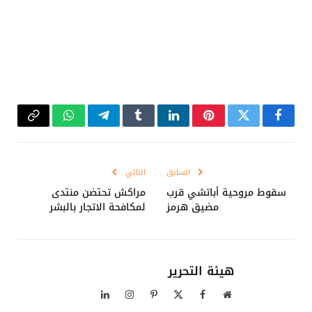
فيسبوك
تويتر
بينتيريست
لينكدإن
Tumblr
تيلقرام
واتساب
Copy
Link
السابق
التالي
سقوط مروحية أباتشي قرب
مراكش تحتضن منتدى
مضيق هرمز
لمكافحة الاتجار بالبشر
هيئة التحرير
موقع
فيسبوك
X
بينتيريست
الانستغرام
لينكدإن
الويب
(Twitter)