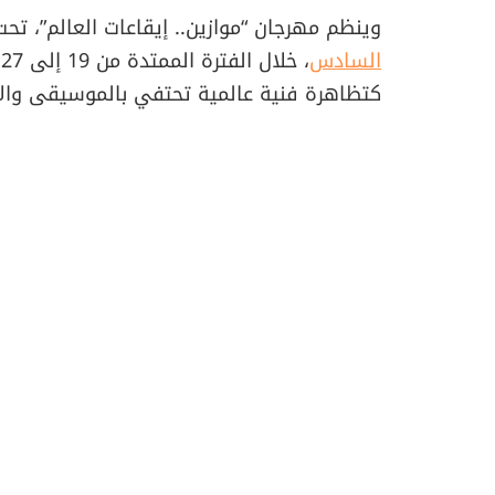
وينظم مهرجان “موازين.. إيقاعات العالم”، تحت
السادس
،
كتظاهرة فنية عالمية تحتفي بالموسيقى والان