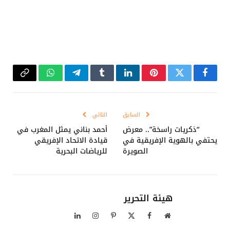
فيسبوك
تويتر
بينتيريست
لينكدإن
Tumblr
تيلقرام
واتساب
Copy
Link
السابق
التالي
“ذكريات راسخة”.. معرض
أحمد بناني يمثل المغرب في
يحتفي بالهوية الإفريقية في
قيادة الاتحاد الإفريقي
الصويرة
للرياضات البحرية
هيئة التحرير
موقع
فيسبوك
X
بينتيريست
الانستغرام
لينكدإن
الويب
(Twitter)