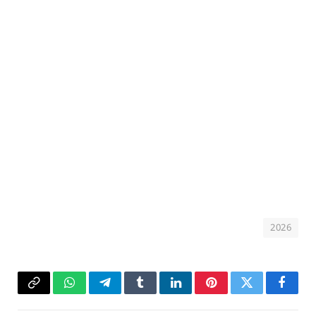
2026
فيسبوك
تويتر
بينتيريست
لينكدإن
Tumblr
تيلقرام
واتساب
Copy
Link