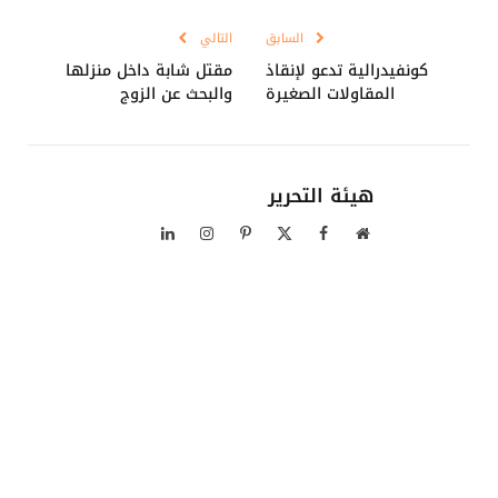
السابق
التالي
كونفيدرالية تدعو لإنقاذ
مقتل شابة داخل منزلها
المقاولات الصغيرة
والبحث عن الزوج​
هيئة التحرير
موقع
فيسبوك
X
بينتيريست
الانستغرام
لينكدإن
الويب
(Twitter)