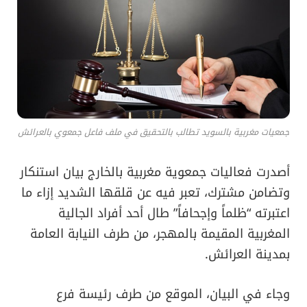
جمعيات مغربية بالسويد تطالب بالتحقيق في ملف فاعل جمعوي بالعرائش
أصدرت فعاليات جمعوية مغربية بالخارج بيان استنكار
وتضامن مشترك، تعبر فيه عن قلقها الشديد إزاء ما
اعتبرته “ظلماً وإجحافاً” طال أحد أفراد الجالية
المغربية المقيمة بالمهجر، من طرف النيابة العامة
بمدينة العرائش.
​وجاء في البيان، الموقع من طرف رئيسة فرع