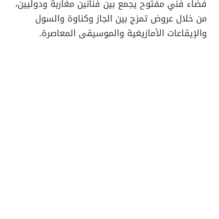
فضاء فني مفتوح يجمع بين فنانين مغاربة ودوليين،
من خلال عروض تمزج بين الجاز وكناوة والسول
والإيقاعات الأمازيغية والموسيقى المعاصرة.