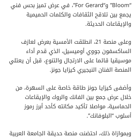
“Bloom” و“For Gerard”، في عرض تميز بحس فني
يجمع بين تلاقح الثقافات والكلمات الحميمية
والإيقاعات الحديثة.
وعلى منصة 21، انطلقت الأمسية بعرض لعازف
الساكسفون جووي أوميسيل، الذي قدم أداء
موسيقيا قائما على الارتجال والتنوع، قبل أن يعتلي
المنصة الفنان النيجيري كيزايا جونز.
وأضفى كيزايا جونز طاقة خاصة على السهرة، من
خلال عرض جمع بين الفانك والروك والإيقاعات
الحماسية، مواصلا تأكيد مكانته كأحد أبرز رموز
أسلوب “البلوفانك”.
وبموازاة ذلك، احتضنت منصة حديقة الجامعة العربية