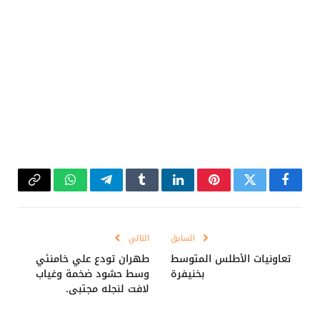
فيسبوك
تويتر
بينتيريست
لينكدإن
Tumblr
تيلقرام
واتساب
Copy
Link
السابق
التالي
تعاونيات الأطلس المتوسط
طهران تودع علي خامنئي
بخنيفرة
وسط حشود ضخمة وغياب
لافت لنجله مجتبى.