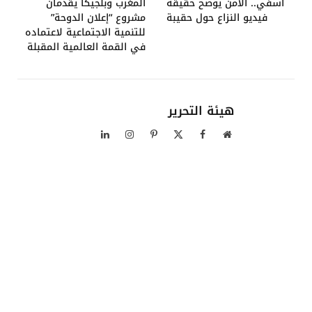
آسفي.. الأمن يوضح حقيقة
المغرب وبلجيكا يقدمان
فيديو النزاع حول حقيبة
مشروع “إعلان الدوحة”
للتنمية الاجتماعية لاعتماده
في القمة العالمية المقبلة
هيئة التحرير
موقع
فيسبوك
X
بينتيريست
الانستغرام
لينكدإن
الويب
(Twitter)