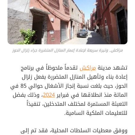
مراكش.. وتيرة سريعة لإعادة إعمار المنازل المتضررة جراء زلزال الحوز
تشهد مدينة
مراكش
تقدماً ملحوظاً في برنامج
إعادة بناء وتأهيل المنازل المتضررة بفعل زلزال
الحوز، حيث بلغت نسبة إنجاز الأشغال حوالي 85 في
المائة منذ انطلاقها في فبراير
2024
، وذلك بفضل
التعبئة المستمرة لمختلف المتدخلين، تنفيذاً
للتعليمات الملكية السامية.
ووفق معطيات السلطات المحلية، فقد تم إلى