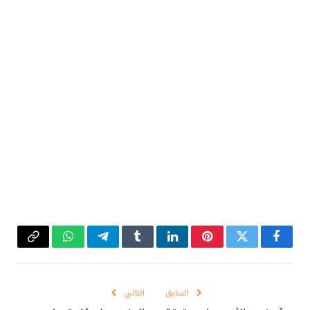
فيسبوك
تويتر
بينتيريست
لينكدإن
Tumblr
تيلقرام
واتساب
Copy
Link
السابق
التالي