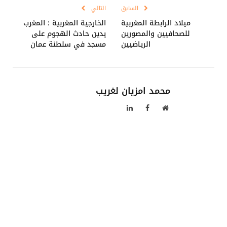
السابق
التالي
ميلاد الرابطة المغربية
الخارجية المغربية : المغرب
للصحافيين والمصورين
يدين حادث الهجوم على
الرياضيين
مسجد في سلطنة عمان
محمد امزيان لغريب
موقع
فيسبوك
لينكدإن
الويب