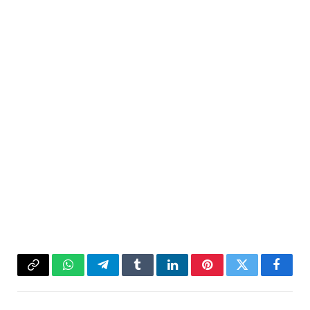
فيسبوك
تويتر
بينتيريست
لينكدإن
Tumblr
تيلقرام
واتساب
Copy
Link