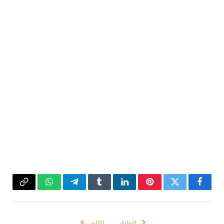
فيسبوك
تويتر
بينتيريست
لينكدإن
Tumblr
تيلقرام
واتساب
Copy
Link
السابق
التالي