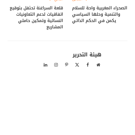
الصحراء المغربية واحة للسلام
قلعة السراغنة تحتفل بتوقيع
والتنمية وحلها السياسي
اتفاقيات لدعم التعاونيات
يكمن في الحكم الذاتي
النسائية وتمكين حاملي
المشاريع
هيئة التحرير
موقع
فيسبوك
X
بينتيريست
الانستغرام
لينكدإن
الويب
(Twitter)