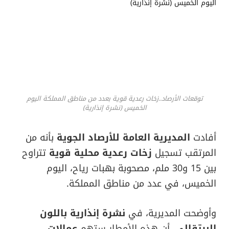
توقعات الأرصاد..زخات رعدية قوية بعدد من مناطق المملكة اليوم
الخميس (نشرة إنذارية)
أفادت
المديرية العامة للأرصاد الجوية
بأنه من
المرتقب تسجيل
زخات رعدية محلية قوية
تتراوح
بين 15 و30 ملم، مصحوبة بهبات رياح، اليوم
الخميس، في عدد من مناطق المملكة.
وأوضحت المديرية، في
نشرة إنذارية باللون
البرتقالي
، أن هذه الأمطار ستهم
عمالات