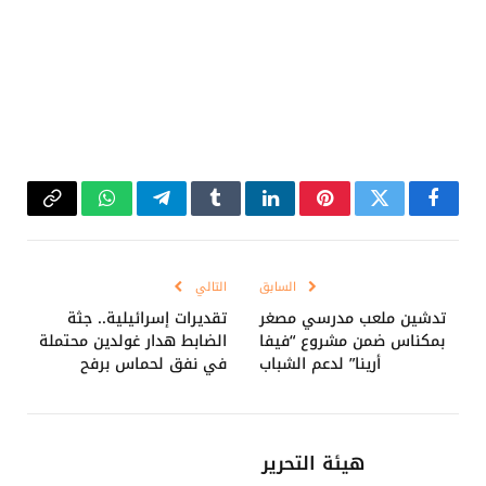
فيسبوك
تويتر
بينتيريست
لينكدإن
Tumblr
تيلقرام
واتساب
Copy
Link
السابق
التالي
تدشين ملعب مدرسي مصغر
تقديرات إسرائيلية.. جثة
بمكناس ضمن مشروع “فيفا
الضابط هدار غولدين محتملة
أرينا” لدعم الشباب
في نفق لحماس برفح
هيئة التحرير