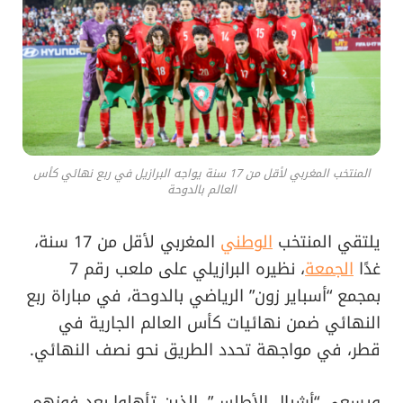
المنتخب المغربي لأقل من 17 سنة يواجه البرازيل في ربع نهائي كأس
العالم بالدوحة
يلتقي المنتخب
الوطني
المغربي لأقل من 17 سنة،
غدًا
الجمعة
، نظيره البرازيلي على ملعب رقم 7
بمجمع “أسباير زون” الرياضي بالدوحة، في مباراة ربع
النهائي ضمن نهائيات كأس العالم الجارية في
قطر، في مواجهة تحدد الطريق نحو نصف النهائي.
ويسعى “أشبال الأطلس”، الذين تأهلوا بعد فوزهم