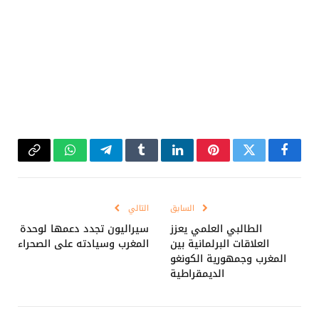
فيسبوك
تويتر
بينتيريست
لينكدإن
Tumblr
تيلقرام
واتساب
Copy
Link
السابق
التالي
الطالبي العلمي يعزز
سيراليون تجدد دعمها لوحدة
العلاقات البرلمانية بين
المغرب وسيادته على الصحراء
المغرب وجمهورية الكونغو
الديمقراطية