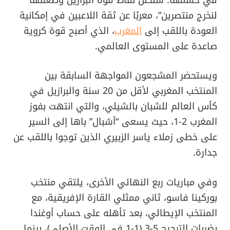
لنخرج منتصرين”، معربًا عن ثقة اللاعبين في إمكانية
العودة باللقب إلى
المغرب
، الذي أصبح قوة كروية
صاعدة على المستوى العالمي.
ويستحضر المشجعون المواجهة السابقة بين
المنتخب المغربي لأقل من 20 سنة والبرازيل في
كأس العالم للشبان بالشيلي، والتي انتهت بفوز
المغرب 2-1، حيث يسعى “أشبال” باها إلى السير
على خطى زملاء ياسر الزبيري الذين توجوا باللقب عن
جدارة.
وفي مباريات ربع النهائي الأخرى، يلتقي منتخب
بوركينا فاسو، ثاني ممثلي القارة الإفريقية، مع
المنتخب الإيطالي، بعد تأهله على حساب أوغندا
بضربات الترجيح 5-3 (1-1 في الوقت الأصلي)، بينما