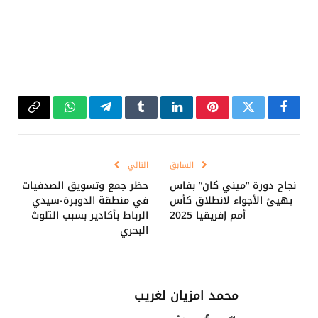
فيسبوك
تويتر
بينتيريست
لينكدإن
Tumblr
تيلقرام
واتساب
Copy
Link
السابق
التالي
نجاح دورة “ميني كان” بفاس
حظر جمع وتسويق الصدفيات
يهيئ الأجواء لانطلاق كأس
في منطقة الدويرة-سيدي
أمم إفريقيا 2025
الرباط بأكادير بسبب التلوث
البحري
محمد امزيان لغريب