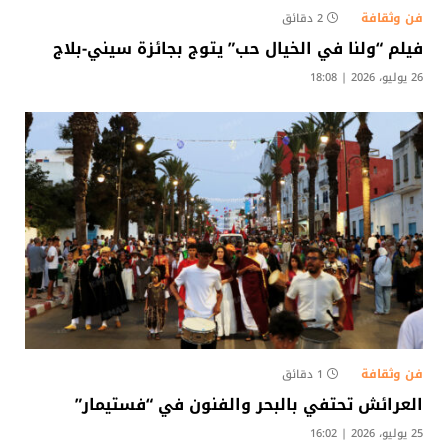
فن وثقافة
2 دقائق
فيلم “ولنا في الخيال حب” يتوج بجائزة سيني-بلاج
26 يوليو، 2026 | 18:08
فن وثقافة
1 دقائق
العرائش تحتفي بالبحر والفنون في “فستيمار”
25 يوليو، 2026 | 16:02