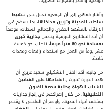
الوطنية والفخر بالإنجازات المغربية.
وأشار فقهي إلى أن الجمعية تعمل على
تنشيط
ساحات المدينة وتزيين مداخلها
، بما يسهم في
الارتقاء بالمشهد الحضري والجمالي لسطات، موضحاً
أن أحد المشاريع المبرمجة يتضمن
جدارية كبرى
بمساحة نحو 60 متراً مربعاً
، تتطلب نحو خمسة
عشر يوماً من العمل مع استخدام رافعات ومعدات
خاصة.
من جانبه، أكد الفنان التشكيلي سعيد عزيزي أن
هذه الدورة تميزت بـ
انفتاحها على الفنانين
الشباب الهواة وطلبة شعبة الفنون
التطبيقية
، من خلال إشراكهم في إنجاز جداريات
بمختلف أحياء المدينة. وأوضح أن الملتقى لا يقتصر
على فضاءات العرض فقط، بل يمتد إلى
الفضاء