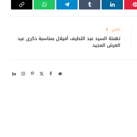
بينتيريست
لينكدإن
Tumblr
تيلقرام
واتساب
Copy
Link
التالي
تهنئة السيد عبد اللطيف أفيلال بمناسبة ذكرى عيد
العرش المجيد
موقع
X
فيسبوك
بينتيريست
الانستغرام
لينكدإن
الويب
(Twitter)