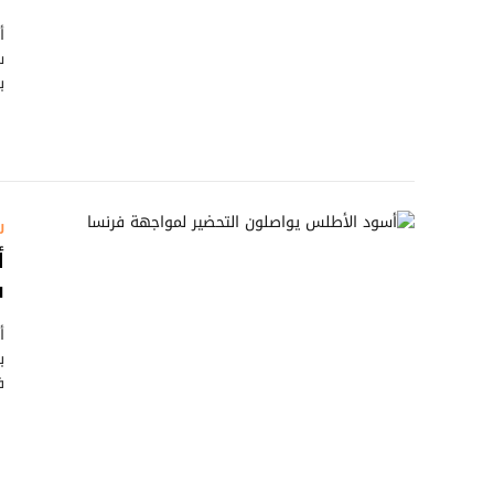
أ
ب
ر
أ
ف
أ
ب
في