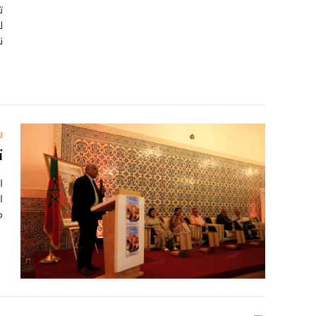
ت
ل
ن
ر
ت
ا
ا
م