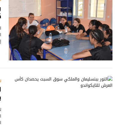
و
ك
ا
إ
ر
ا
ي
ت
ا
ا