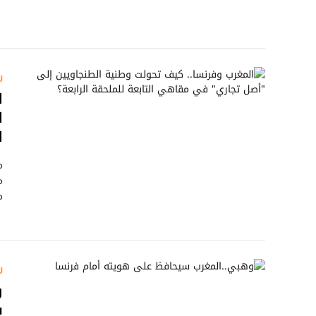
ر
ا
ا
ا
​
م
م
ر
و
ف