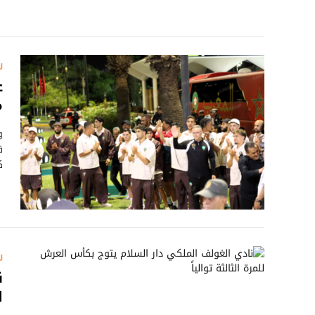
ر
ع
م
و
ق
كأ
ر
ن
ا