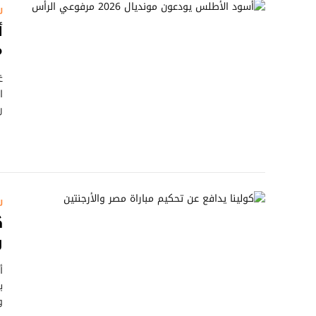
ر
م
ا
ر
ر
ك
و
أ
ب
و