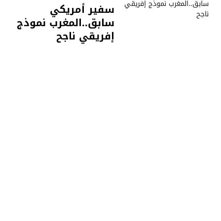
سفير أمريكي
سابق..المغرب نموذج
إفريقي ناجح