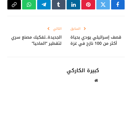
فيسبوك
تويتر
بينتيريست
لينكدإن
Tumblr
تيلقرام
واتساب
Copy
Link
السابق
التالي
قصف إسرائيلي يودي بحياة
الجديدة..تفكيك مصنع سري
أكثر من 100 نازح في غزة
لتقطير “الماحيا”
كبيرة الكاركي
موقع
الويب