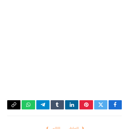
فيسبوك
تويتر
بينتيريست
لينكدإن
Tumblr
تيلقرام
واتساب
Copy
Link
السابق
التالي