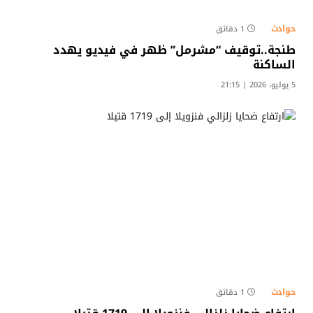
حوادث
1 دقائق
طنجة..توقيف “مشرمل” ظهر في فيديو يهدد
الساكنة​
5 يوليو، 2026 | 21:15
حوادث
1 دقائق