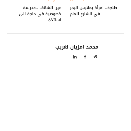
طنجة.. امرأة بملابس البحر
عين الشقف ..مدرسة
في الشارع العام
خصوصية في حاجة الى
اساتذة
محمد امزيان لغريب
موقع
فيسبوك
لينكدإن
الويب