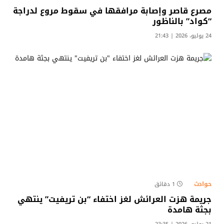
مصرع قاصر وإصابة مرافقها في سقوط مروع لدراجة
“كواد” بالناظور
24 يوليو، 2026 | 21:43
حوادث
1 دقائق
جريمة هزت العرائش لغز اختفاء “بن تريفيت” ينتهي
بجثة هامدة