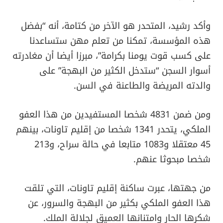
وأكد رشيد، المتحدر هو الآخر من كتامة، أنه “بفضل
هذه المؤسسة، تمكنا من تعلم مهن ستساعدنا
على كسب قوت يومنا بكرامة”، مبرزا أيضا أن مغادرته
أسوار السجن “ستدخل الكثير من البهجة” على
والدته المريضة والطاعنة في السن.
ومن ضمن 4831 شخصا المستفيدين من هذا العفو
الملكي، يتحدر 1341 شخصا من إقليم تاونات، بينهم
45 معتقلا و1083 متابعا في حالة سراح، و213
شخصا مبحوثا عنهم.
من جهتها، عبرت ساكنة إقليم تاونات، التي تلقت
هذا العفو الملكي بكثير من البهجة والسرور، عن
شكرها الحار وامتنانها العميق لجلالة الملك.