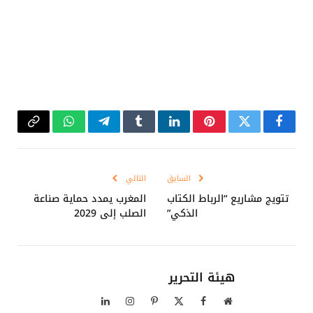
فيسبوك
تويتر
بينتيريست
لينكدإن
Tumblr
تيلقرام
واتساب
Copy
Link
السابق
التالي
تتويج مشاريع “الرباط الكتاب
المغرب يمدد حماية صناعة
الذكي”
الصلب إلى 2029
هيئة التحرير
موقع
فيسبوك
X
بينتيريست
الانستغرام
لينكدإن