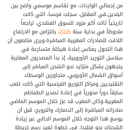
من إجمالي الواردات، مع تقاسم موسمي واضح بين
البلدين.في المقابل، سجلت فرنسا، التي كانت
تاريخياً ثالث أكبر مزود للسوق الفنلندي، تراجعاً
ملحوظاً في بداية سنة
2026
، بالتزامن مع الارتفاع
اللافت للصادرات المغربية المباشرة.ويرى متابعون أن
هذا التحول يعكس إعادة هيكلة متسارعة في
سلاسل التوريد الأوروبية، إذ بدأ المصدرون المغاربة
يتجهون بشكل متزايد نحو الشحن المباشر إلى
أسواق الشمال الأوروبي، متجاوزين الوسطاء
التقليديين ومراكز التوزيع الفرنسية التي كانت تلعب
سابقاً دوراً محورياً في إعادة تصدير الطماطم
المغربية.وكان المغرب قد عزز خلال الموسم الماضي
صادراته المباشرة إلى الدنمارك والنرويج، قبل أن
يوسع هذا التوجه خلال الموسم الحالي عبر زيادة
الشحنات نحو فنلندا، في خطوة تعيد رسم خريطة