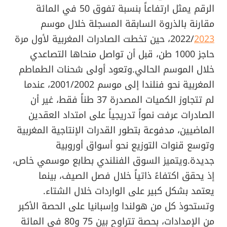
الرقم يمثل ارتفاعاً بنسبة تفوق 50 في المائة
مقارنة بالذروة السابقة المسجلة خلال موسم
2023
2022/
، حين تخطت الصادرات المغربية لأول مرة
حاجز 1000 طن، قبل أن تواصل منحاها التصاعدي
خلال الموسم الحالي.وتعود أولى شحنات الطماطم
المغربية نحو فنلندا إلى موسم 2001/2002، عندما
لم تتجاوز الكميات المصدرة 37 طناً فقط، غير أن
الصادرات عرفت نمواً تدريجياً على امتداد العقدين
الماضيين، مدفوعة بتطور القدرات الإنتاجية المغربية
وتوسع قنوات التوزيع نحو أسواق أوروبية
جديدة.ويتميز السوق الفنلندي بطابع موسمي خاص،
إذ يحقق اكتفاءً ذاتياً خلال فصل الصيف، بينما
يعتمد بشكل كبير على الواردات خلال الشتاء.
وتستحوذ كل من هولندا وإسبانيا على الحصة الأكبر
من الإمدادات، بحصة تتراوح بين 75 و80 في المائة