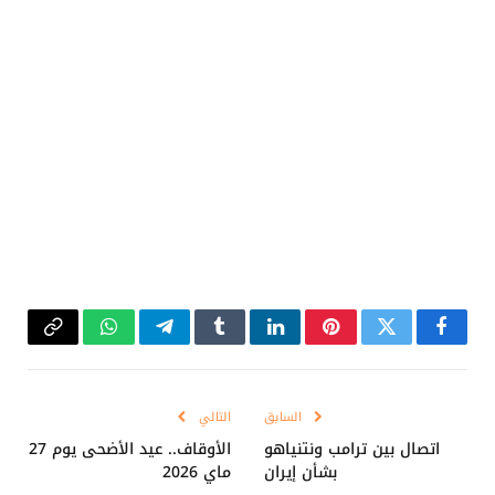
فيسبوك
تويتر
بينتيريست
لينكدإن
Tumblr
تيلقرام
واتساب
Copy
Link
السابق
التالي
اتصال بين ترامب ونتنياهو
الأوقاف.. عيد الأضحى يوم 27
بشأن إيران
ماي 2026