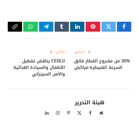
فيسبوك
تويتر
بينتيريست
لينكدإن
Tumblr
تيلقرام
واتساب
Copy
Link
السابق
التالي
30% من مشروع القطار فائق
الـCESE يناقش تشغيل
السرعة القنيطرة-مراكش
الأطفال والسيادة الغذائية
والأمن السيبراني
هيئة التحرير
موقع
فيسبوك
X
بينتيريست
الانستغرام
لينكدإن
الويب
(Twitter)