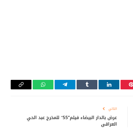
بينتيريست
لينكدإن
Tumblr
تيلقرام
واتساب
Copy
Link
التالي
عرض بالدار البيضاء فيلم”55″ للمخرج عبد الحي
العراقي