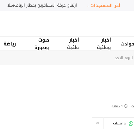
المغرب يواجه جنوب إفريقيا بطموح المونديال
آخر المستجدات :
أخبار
أخبار
صوت
وادث
رياضة
وطنية
طنجة
وصورة
ليوم الأحد
ت
1 دقائق
واتساب