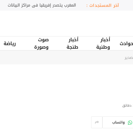
إسبانيا تحذر من الهجرة غير النظامية عبر سبتة
آخر المستجدات :
أخبار
أخبار
صوت
وادث
رياضة
وطنية
طنجة
وصورة
صدير
ق
واتساب