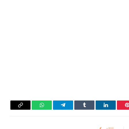
بينتيريست
لينكدإن
Tumblr
تيلقرام
واتساب
Copy
Link
التالي