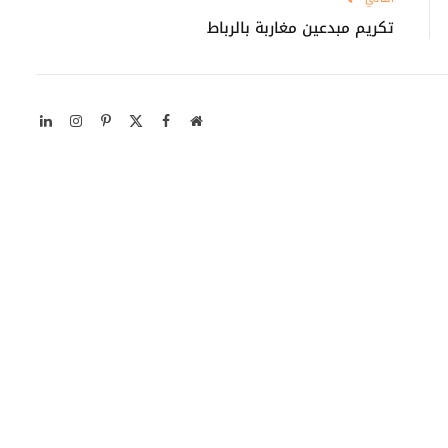
تكريم مبدعين مغاربة بالرباط
موقع
X
فيسبوك
بينتيريست
الانستغرام
لينكدإن
الويب
(Twitter)