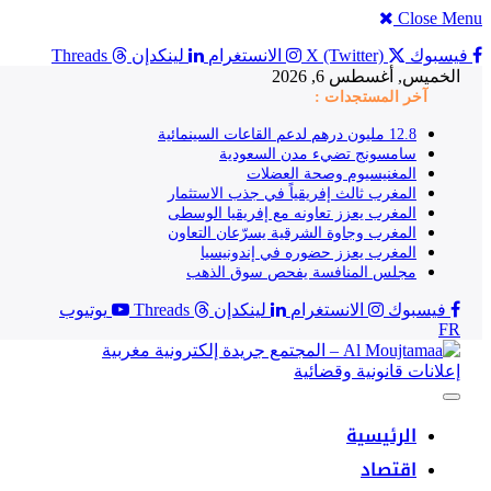
Close Menu
فيسبوك
X (Twitter)
الانستغرام
لينكدإن
Threads
الخميس, أغسطس 6, 2026
آخر المستجدات :
سامسونج تضيء مدن السعودية
المغنيسيوم وصحة العضلات
المغرب ثالث إفريقياً في جذب الاستثمار
المغرب يعزز تعاونه مع إفريقيا الوسطى
المغرب وجاوة الشرقية يسرّعان التعاون
المغرب يعزز حضوره في إندونيسيا
مجلس المنافسة يفحص سوق الذهب
فيسبوك
الانستغرام
لينكدإن
Threads
يوتيوب
FR
إعلانات قانونية وقضائية
الرئيسية
اقتصاد
مجتمع