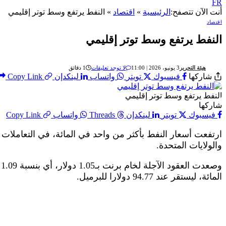
FR
أنت الآن تتصفح:
الرئيسية
»
اقتصاد
»
النفط يرتفع وسط توتر إقليمي
اقتصاد
النفط يرتفع وسط توتر إقليمي
هيئة التحرير
3 يونيو، 2026 | 11:00
لا توجد تعليقات
1 دقائق
شاركها
فيسبوك
تويتر
واتساب
لينكدإن
Copy Link
النفط يرتفع وسط توتر إقليمي
شاركها
فيسبوك
تويتر
لينكدإن
Threads
واتساب
Copy Link
ارتفعت أسعار النفط بأكثر من واحد في المائة، في التعاملات ال
والولايات المتحدة.
وصعدت العقود الآجلة لخام برنت بـ1.05 دولار، أي بنسبة 1.09 في المائة، لتبلغ 97.05 دولارا للبرميل، فيما ارتفع خام غرب تكساس الوسيط
المائة، ليستقر عند 94.77 دولارا للبرميل.