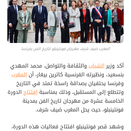
المغرب ضيف شرف مهرجان فونتينبلو لتاريخ الفن بفرنسا
أكد وزير
الشباب
والثقافة والتواصل، محمد المهدي
بنسعيد، ونظيرته الفرنسية كاترين بيغار، أن
المغرب
وفرنسا يحتفيان بصداقة راسخة تمتد في التاريخ
وتتطلع إلى المستقبل، وذلك بمناسبة
افتتاح
الدورة
الخامسة عشرة من مهرجان تاريخ الفن بمدينة
فونتينبلو، حيث يحل المغرب ضيف شرف.
وشهد قصر فونتينبلو افتتاح فعاليات هذه الدورة،