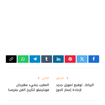
فيسبوك
تويتر
بينتيريست
لينكدإن
Tumblr
تيلقرام
واتساب
Copy
Link
السابق
التالي
الرباط.. توقيع تمويل جديد
المغرب يضيء مهرجان
لإعادة إعمار الحوز
فونتينبلو لتاريخ الفن بفرنسا