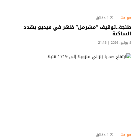
حوادث
1 دقائق
طنجة..توقيف “مشرمل” ظهر في فيديو يهدد
الساكنة​
5 يوليو، 2026 | 21:15
حوادث
1 دقائق