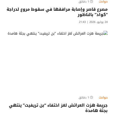
حوادث
1 دقائق
مصرع قاصر وإصابة مرافقها في سقوط مروع لدراجة
“كواد” بالناظور
24 يوليو، 2026 | 21:43
حوادث
1 دقائق
جريمة هزت العرائش لغز اختفاء “بن تريفيت” ينتهي
بجثة هامدة