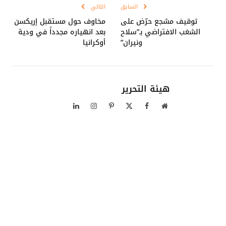
السابق
التالي
توقيف مشجع حرّض على
مخاوف حول مستقبل إريكسن
الشغب الافتراضي بـ”سلاح
بعد انهياره مجدداً في ودية
ونيران”
أوكرانيا
هيئة التحرير
موقع
فيسبوك
X
بينتيريست
الانستغرام
لينكدإن
الويب
(Twitter)