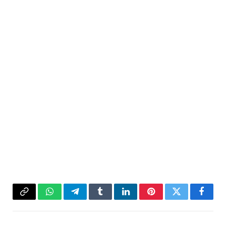
فيسبوك
تويتر
بينتيريست
لينكدإن
Tumblr
تيلقرام
واتساب
Copy
Link