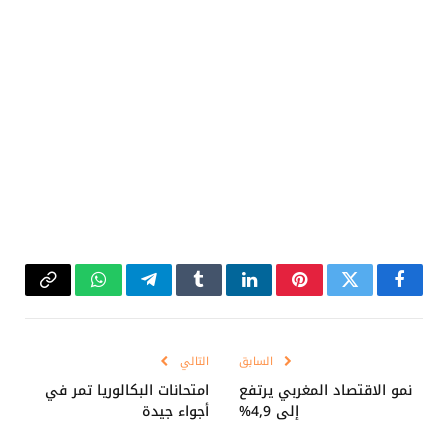
فيسبوك
تويتر
بينتيريست
لينكدإن
Tumblr
تيلقرام
واتساب
Copy
Link
السابق
التالي
نمو الاقتصاد المغربي يرتفع
امتحانات البكالوريا تمر في
إلى 4,9%
أجواء جيدة