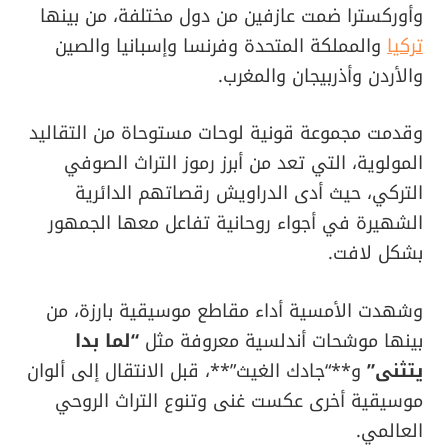
وأوركسترا ضمت عازفين من دول مختلفة، من بينها
تركيا
والمملكة المتحدة وفرنسا وإسبانيا والصين
والأردن وأذربيجان والمغرب.
وقدمت مجموعة قونية لوحات مستوحاة من التقاليد
المولوية، التي تعد من أبرز رموز التراث الصوفي
التركي، حيث أدى الدراويش رقصاتهم الدائرية
الشهيرة في أجواء روحانية تفاعل معها الجمهور
بشكل لافت.
وشهدت الأمسية أداء مقاطع موسيقية بارزة، من
بينها موشحات أندلسية معروفة مثل
“لما بدا
يتثنى”
و**“جادك الغيث”**، قبل الانتقال إلى ألوان
موسيقية أخرى عكست غنى وتنوع التراث الروحي
العالمي.