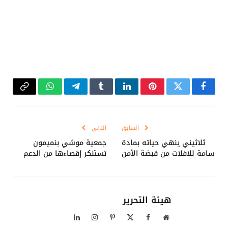
فيسبوك
تويتر
بينتيريست
لينكدإن
Tumblr
تيلقرام
واتساب
Copy
Link
السابق
التالي
ثلاثيني ينهي حياته بمادة
جمعية موشي بنميمون
سامة للافلات من قبضة الأمن
تستنكر إقصاءها من الدعم
هيئة التحرير
موقع
فيسبوك
X
بينتيريست
الانستغرام
لينكدإن
الويب
(Twitter)