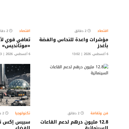
اقتصاد
اقتصاد
2 دقائق
2 دقائق
مؤشرات واعدة للنحاس والفضة
تعافي قوي لأ
بأغدز
«موتانديس»
6 أغسطس، 2026 | 13:02
6 أغسطس، 2026 | 12:33
فن وثقافة
تكنولوجيا
2 دقائق
2 دقائق
12.8 مليون درهم لدعم القاعات
سبيس إكس تر
السينمائية
الفضاء