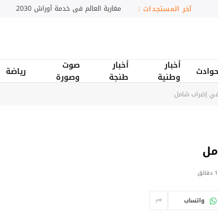
اقتحامات واعتقالات بالضفة الغربية
آخر المستجدات :
أخبار
أخبار
صوت
وادث
رياضة
وطنية
طنجة
وصورة
في إضراب شامل
مل
1 دقائق
واتساب