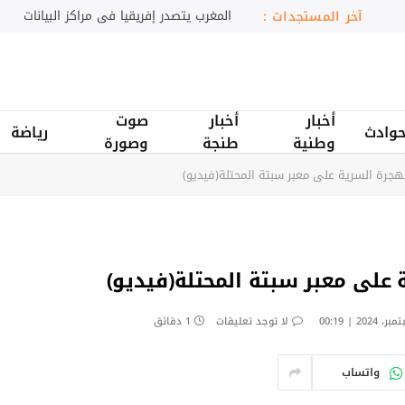
إسبانيا تحذر من الهجرة غير النظامية عبر سبتة
آخر المستجدات :
أخبار
أخبار
صوت
وادث
رياضة
وطنية
طنجة
وصورة
جرة السرية على معبر سبتة المحتلة(فيديو)
على معبر سبتة المحتلة(فيديو)
لا توجد تعليقات
1 دقائق
واتساب