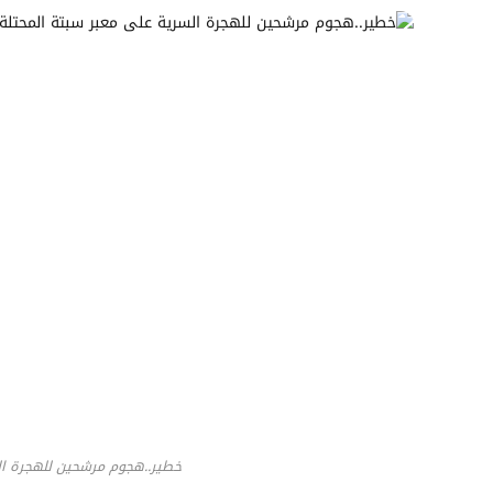
خطير..هجوم مرشحين للهجرة الس