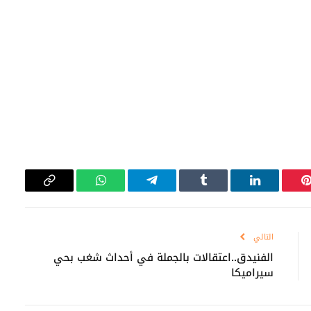
بينتيريست
لينكدإن
Tumblr
تيلقرام
واتساب
Copy
Link
التالي
الفنيدق..اعتقالات بالجملة في أحداث شغب بحي
سيراميكا